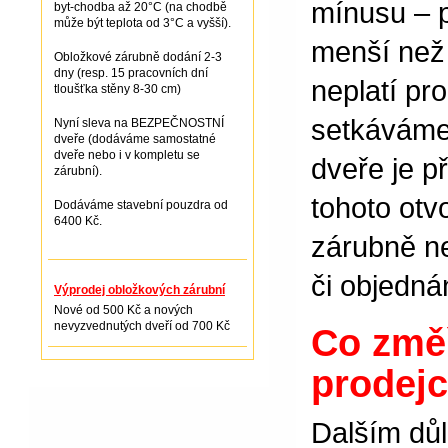
mínusu – p
byt-chodba až 20°C (na chodbě
může být teplota od 3°C a vyšší).
menší než
Obložkové zárubně dodání 2-3
dny (resp. 15 pracovních dní
neplatí pr
tloušťka stěny 8-30 cm)
setkáváme 
Nyní sleva na BEZPEČNOSTNÍ
dveře (dodáváme samostatné
dveře nebo i v kompletu se
dveře je p
zárubní).
tohoto ot
Dodáváme stavební pouzdra od
6400 Kč.
zárubně ne
či objedná
Výprodej obložkových zárubní
Nové od 500 Kč a nových
nevyzvednutých dveří od 700 Kč
Co změř
prodejc
Dalším důl