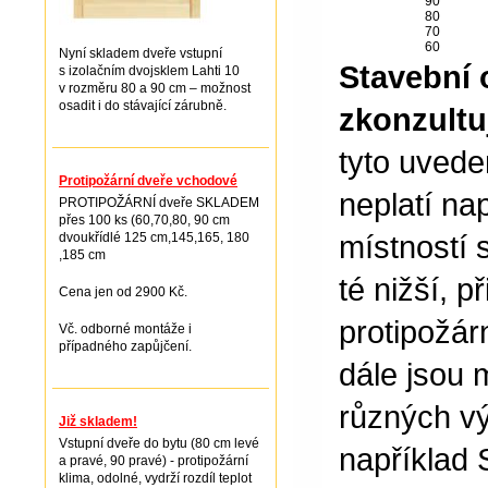
90
80
70
60
Nyní skladem dveře vstupní
Stavební 
s izolačním dvojsklem Lahti 10
v rozměru 80 a 90 cm – možnost
osadit i do stávající zárubně.
zkonzult
tyto uvede
Protipožární dveře vchodové
neplatí nap
PROTIPOŽÁRNÍ dveře SKLADEM
přes 100 ks (60,70,80, 90 cm
místností 
dvoukřídlé 125 cm,145,165, 180
,185 cm
té nižší, p
Cena jen od 2900 Kč.
protipožárn
Vč. odborné montáže i
případného zapůjčení.
dále jsou 
různých vý
Již skladem!
Vstupní dveře do bytu (80 cm levé
například 
a pravé, 90 pravé) - protipožární
klima, odolné, vydrží rozdíl teplot