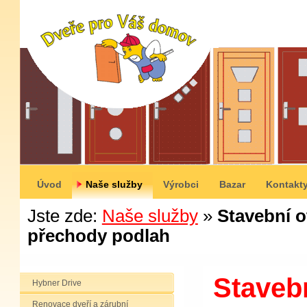
Úvod
Naše služby
Výrobci
Bazar
Kontakt
Jste zde:
Naše služby
»
Stavební o
přechody podlah
Staveb
Hybner Drive
Renovace dveří a zárubní