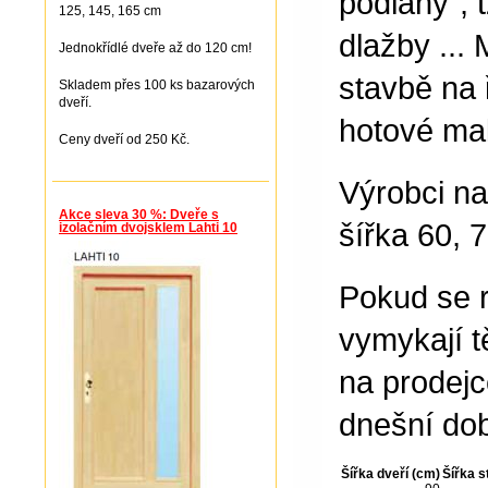
podlahy", 
125, 145, 165 cm
dlažby ...
Jednokřídlé dveře až do 120 cm!
stavbě na 
Skladem přes 100 ks bazarových
dveří.
hotové mal
Ceny dveří od 250 Kč.
Výrobci na
Akce sleva 30 %: Dveře s
šířka 60, 
izolačním dvojsklem Lahti 10
Pokud se 
vymykají t
na prodejc
dnešní dob
Šířka dveří (cm)
Šířka s