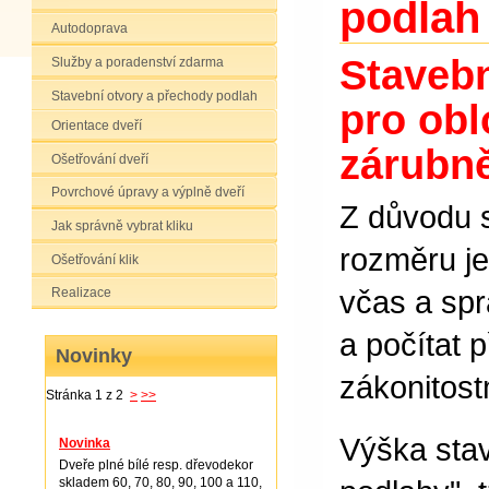
podlah
Autodoprava
Stavebn
Služby a poradenství zdarma
Stavební otvory a přechody podlah
pro ob
Orientace dveří
zárubn
Ošetřování dveří
Povrchové úpravy a výplně dveří
Z důvodu 
Jak správně vybrat kliku
rozměru je
Ošetřování klik
včas a sp
Realizace
a počítat p
Novinky
zákonitost
Stránka 1 z 2
>
>>
Výška stav
Novinka
Dveře plné bílé resp. dřevodekor
skladem 60, 70, 80, 90, 100 a 110,