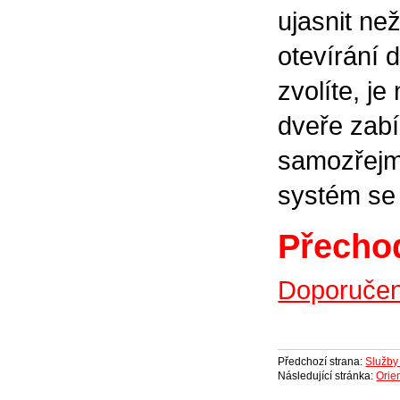
ujasnit ne
otevírání 
zvolíte, j
dveře zabí
samozřejmo
systém se 
Přecho
Doporučen
Předchozí strana:
Služby
Následující stránka:
Orien