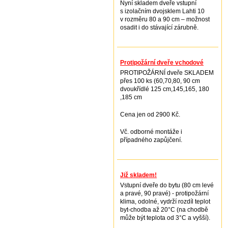
Nyní skladem dveře vstupní
s izolačním dvojsklem Lahti 10
v rozměru 80 a 90 cm – možnost
osadit i do stávající zárubně.
Protipožární dveře vchodové
PROTIPOŽÁRNÍ dveře SKLADEM
přes 100 ks (60,70,80, 90 cm
dvoukřídlé 125 cm,145,165, 180
,185 cm
Cena jen od 2900 Kč.
Vč. odborné montáže i
případného zapůjčení.
Již skladem!
Vstupní dveře do bytu (80 cm levé
a pravé, 90 pravé) - protipožární
klima, odolné, vydrží rozdíl teplot
byt-chodba až 20°C (na chodbě
může být teplota od 3°C a vyšší).