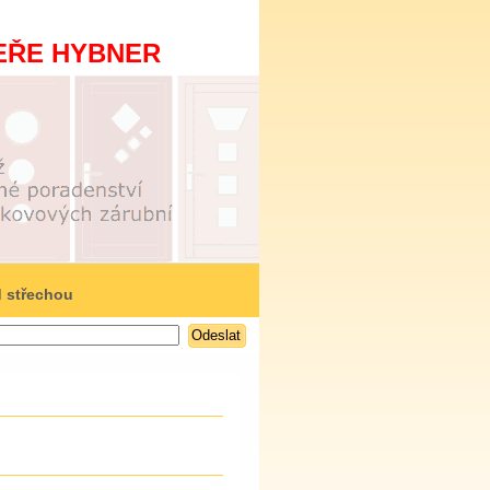
EŘE HYBNER
 střechou