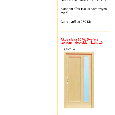
Jednokřídlé dveře až do 120 cm!
Skladem přes 100 ks bazarových
dveří.
Ceny dveří od 250 Kč.
Akce sleva 30 %: Dveře s
izolačním dvojsklem Lahti 10