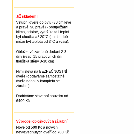
Již skladem!
Vstupní dveře do bytu (80 cm levé
a pravé, 90 pravé) - protipožární
klima, odolné, vydrží rozdíl teplot
byt-chodba až 20°C (na chodbě
může být teplota od 3°C a vyšší).
Obložkové zárubně dodání 2-3
dny (resp. 15 pracovních dní
tloušťka stěny 8-30 cm)
Nyní sleva na BEZPEČNOSTNÍ
dveře (dodáváme samostatné
dveře nebo i v kompletu se
zárubní).
Dodáváme stavební pouzdra od
6400 Kč.
Výprodej obložkových zárubní
Nové od 500 Kč a nových
nevyzvednutých dveří od 700 Kč