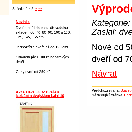
Výprod
Stránka 1 z 2
>
>>
Kategorie:
Novinka
Dveře plné bílé resp. dřevodekor
Zaslal: dv
skladem 60, 70, 80, 90, 100 a 110,
125, 145, 165 cm
Nové od 5
Jednokřídlé dveře až do 120 cm!
dveří od 7
Skladem přes 100 ks bazarových
dveří.
Návrat
Ceny dveří od 250 Kč.
Předchozí strana:
Staveb
Akce sleva 30 %: Dveře s
Následující stránka:
Dod
izolačním dvojsklem Lahti 10