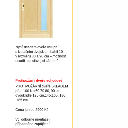
Nyní skladem dveře vstupní
s izolačním dvojsklem Lahti 10
v rozměru 80 a 90 cm – možnost
osadit i do stávající zárubně.
Protipožární dveře vchodové
PROTIPOŽÁRNÍ dveře SKLADEM
přes 100 ks (60,70,80, 90 cm
dvoukřídlé 125 cm,145,165, 180
,185 cm
Cena jen od 2900 Kč.
Vč. odborné montáže i
případného zapůjčení.