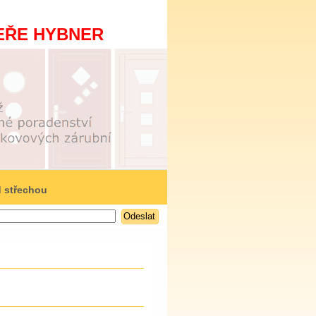
EŘE HYBNER
 střechou