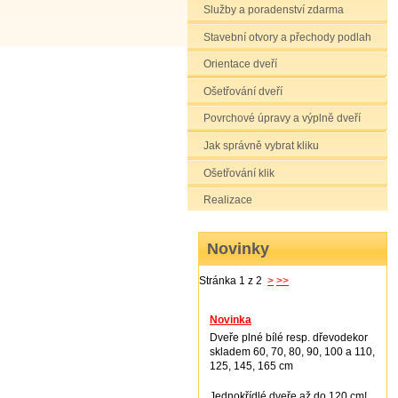
Služby a poradenství zdarma
Stavební otvory a přechody podlah
Orientace dveří
Ošetřování dveří
Povrchové úpravy a výplně dveří
Jak správně vybrat kliku
Ošetřování klik
Realizace
Novinky
Stránka 1 z 2
>
>>
Novinka
Dveře plné bílé resp. dřevodekor
skladem 60, 70, 80, 90, 100 a 110,
125, 145, 165 cm
Jednokřídlé dveře až do 120 cm!