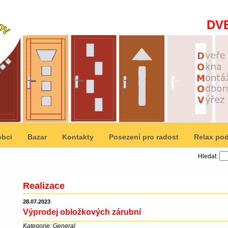
DV
obci
Bazar
Kontakty
Posezení pro radost
Relax pod
Hledat:
Realizace
28.07.2023
Výprodej obložkových zárubní
Kategorie: General